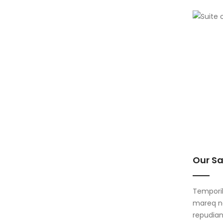
Our S
Temporib
mareq ne
repudian