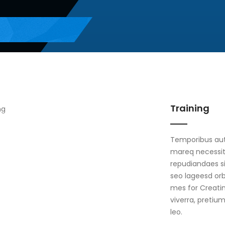
Training
Temporibus aute
mareq necessit
repudiandaes si
seo lageesd orb
mes for Creatin
viverra, pretiu
leo.