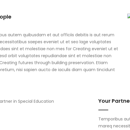
ople
us autem quibusdam et aut officiis debitis is aut rerum
cessitatibus saepes eveniet ut et seo lage voluptates
daes sint et molestiae non mes for Creating eveniet ut et
esd orbit voluptates repudiandae sint et molestiae non
Creating futures through building preservation. Etiam
 pretium, nisi sapien aucto de iaculis diam quam tincidunt
Your Partne
Temporibus aute
mareq necessit