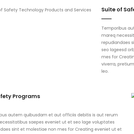
Suite of Sa
Temporibus aute
mareq necessit
repudiandaes si
seo lageesd orb
mes for Creatin
viverra, pretiu
leo.
afety Programs
us autem quibusdam et aut officiis debitis is aut rerum
cessitatibus saepes eveniet ut et seo lage voluptates
daes sint et molestiae non mes for Creating eveniet ut et