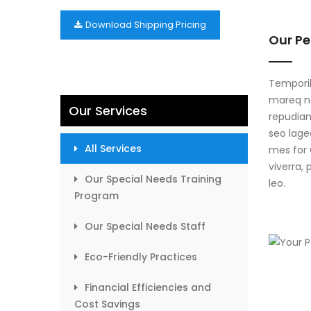
Download Shipping Pricing
Our Pe
Temporib
mareq ne
Our Services
repudian
seo lage
All Services
mes for 
viverra,
Our Special Needs Training
leo.
Program
Our Special Needs Staff
Eco-Friendly Practices
Financial Efficiencies and
Cost Savings