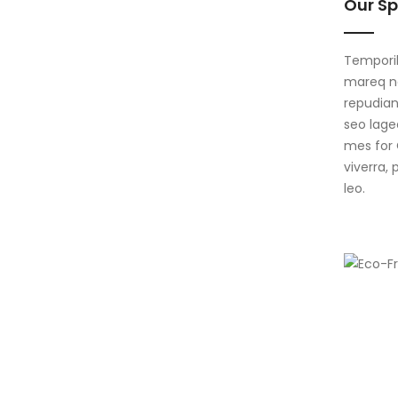
Our Sp
Temporib
mareq ne
repudian
seo lage
mes for 
viverra,
leo.