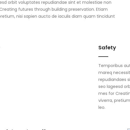
esd orbit voluptates repudiandae sint et molestiae non
Creating futures through building preservation. Etiam
 pretium, nisi sapien aucto de iaculis diam quam tincidunt
Safety
Temporibus aute
mareq necessit
repudiandaes si
seo lageesd orb
mes for Creatin
viverra, pretiu
leo.