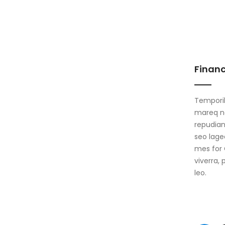
Financ
Temporib
mareq ne
repudian
seo lage
mes for 
viverra,
leo.