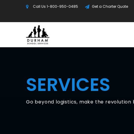
Call Us
1-800-950-0485
Get a Charter Quote
SERVICES
Go beyond logistics, make the revolution 