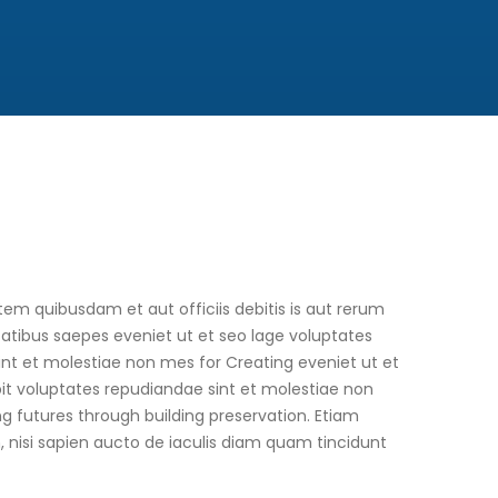
m quibusdam et aut officiis debitis is aut rerum
atibus saepes eveniet ut et seo lage voluptates
nt et molestiae non mes for Creating eveniet ut et
it voluptates repudiandae sint et molestiae non
g futures through building preservation. Etiam
m, nisi sapien aucto de iaculis diam quam tincidunt