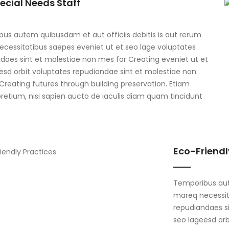
ecial Needs Staff
us autem quibusdam et aut officiis debitis is aut rerum
cessitatibus saepes eveniet ut et seo lage voluptates
daes sint et molestiae non mes for Creating eveniet ut et
esd orbit voluptates repudiandae sint et molestiae non
Creating futures through building preservation. Etiam
 pretium, nisi sapien aucto de iaculis diam quam tincidunt
Eco-Friendl
Temporibus aute
mareq necessit
repudiandaes si
seo lageesd orb