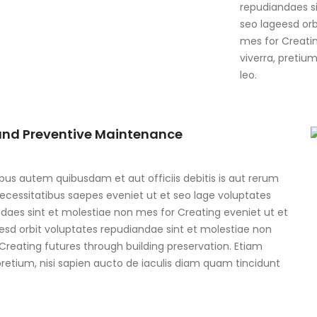
repudiandaes si
seo lageesd orb
mes for Creatin
viverra, pretiu
leo.
and Preventive Maintenance
us autem quibusdam et aut officiis debitis is aut rerum
cessitatibus saepes eveniet ut et seo lage voluptates
daes sint et molestiae non mes for Creating eveniet ut et
esd orbit voluptates repudiandae sint et molestiae non
Creating futures through building preservation. Etiam
 pretium, nisi sapien aucto de iaculis diam quam tincidunt