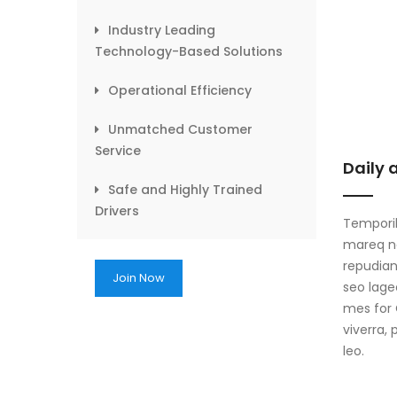
Industry Leading
Technology-Based Solutions
Operational Efficiency
Unmatched Customer
Service
Daily 
Safe and Highly Trained
Drivers
Temporib
mareq ne
repudian
Join Now
seo lage
mes for 
viverra,
leo.